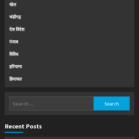
खेल
चंडीगढ़
देश विदेश
पंजाब
विविध
हरियाणा
हिमाचल
Search
for:
Recent Posts