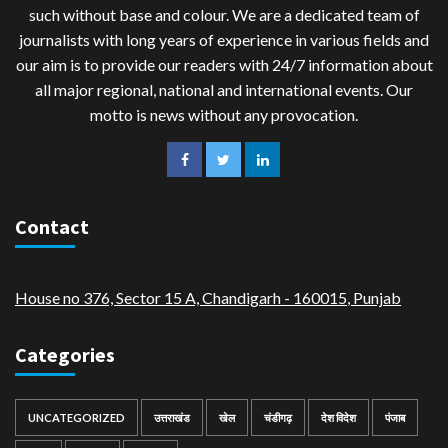
such without base and colour. We are a dedicated team of
journalists with long years of experience in various fields and
our aim is to provide our readers with 24/7 information about
all major regional, national and international events. Our
motto is news without any provocation.
Contact
House no 376, Sector 15 A, Chandigarh - 160015
,
Punjab
Categories
UNCATEGORIZED
उत्तराखंड
खेल
चंडीगढ़
देश विदेश
पंजाब