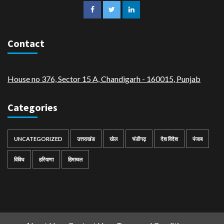
Contact
House no 376, Sector 15 A, Chandigarh - 160015
,
Punjab
Categories
UNCATEGORIZED
उत्तराखंड
खेल
चंडीगढ़
देश विदेश
पंजाब
विविध
हरियाणा
हिमाचल