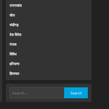
उत्तराखंड
खेल
चंडीगढ़
देश विदेश
पंजाब
विविध
हरियाणा
हिमाचल
Search
for: