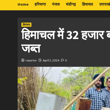
Home
हरियाणा
पंजाब
चंडीगढ़
हिमाचल
उत्तराख
हिमाचल
हिमाचल में 32 हजार
जब्त
reporter
April 2, 2024
0