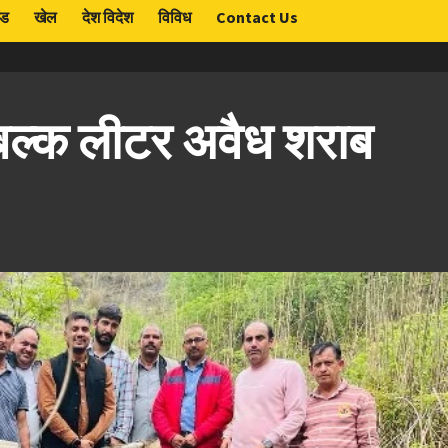
ंड
खेल
देश विदेश
विविध
Contact Us
 बल्क लीटर अवैध शराब