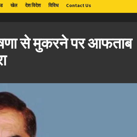
ंड
खेल
देश विदेश
विविध
Contact Us
षणा से मुकरने पर आफताब
रा