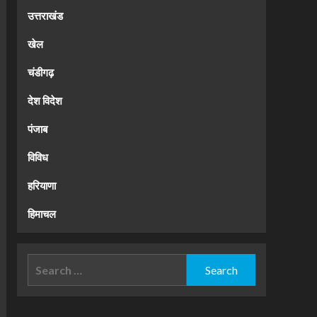
उत्तराखंड
खेल
चंडीगढ़
देश विदेश
पंजाब
विविध
हरियाणा
हिमाचल
Search
for: