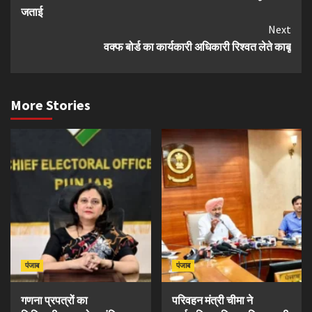
Reading
जताई
Next
वक्फ बोर्ड का कार्यकारी अधिकारी रिश्वत लेते काबू
More Stories
पंजाब
पंजाब
गणना प्रपत्रों का
परिवहन मंत्री चीमा ने