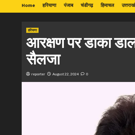
Home
हरियाणा
पंजाब
चंडीगढ़
हिमाचल
उत्तराख
हरियाणा
आरक्षण पर डाका डाल
सैलजा
reporter
August 22, 2024
0