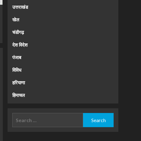
उत्तराखंड
खेल
चंडीगढ़
देश विदेश
पंजाब
विविध
हरियाणा
हिमाचल
Search
for: