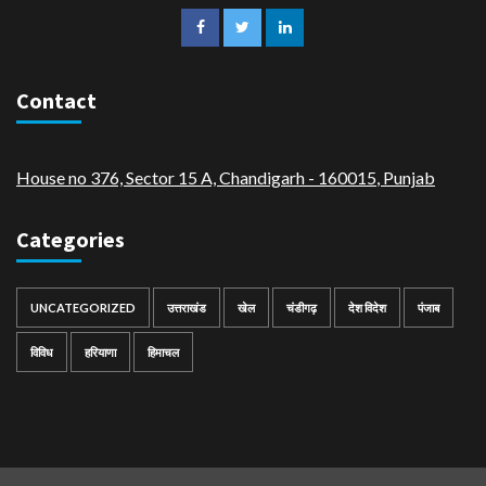
Contact
House no 376, Sector 15 A, Chandigarh - 160015
,
Punjab
Categories
UNCATEGORIZED
उत्तराखंड
खेल
चंडीगढ़
देश विदेश
पंजाब
विविध
हरियाणा
हिमाचल