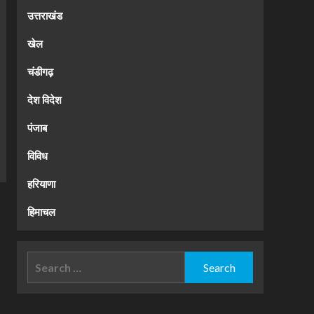
उत्तराखंड
खेल
चंडीगढ़
देश विदेश
पंजाब
विविध
हरियाणा
हिमाचल
Search
for: