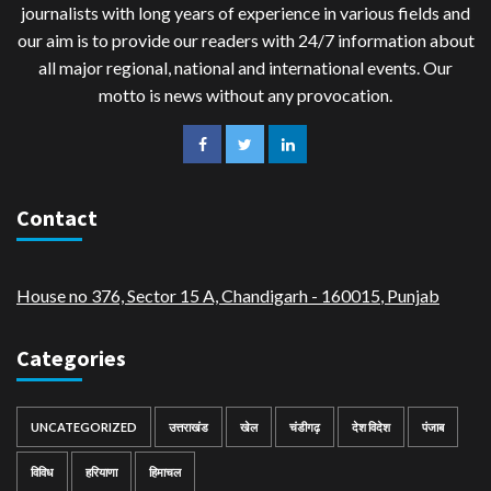
journalists with long years of experience in various fields and
our aim is to provide our readers with 24/7 information about
all major regional, national and international events. Our
motto is news without any provocation.
Contact
House no 376, Sector 15 A, Chandigarh - 160015
,
Punjab
Categories
UNCATEGORIZED
उत्तराखंड
खेल
चंडीगढ़
देश विदेश
पंजाब
विविध
हरियाणा
हिमाचल