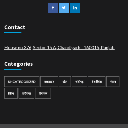
Contact
House no 376, Sector 15 A, Chandigarh - 160015
,
Punjab
Categories
UNCATEGORIZED
उत्तराखंड
खेल
चंडीगढ़
देश विदेश
पंजाब
विविध
हरियाणा
हिमाचल