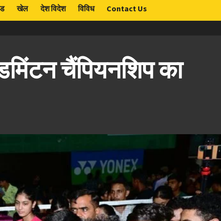
ंड
खेल
देश विदेश
विविध
Contact Us
ैडमिंटन चैंपियनशिप का