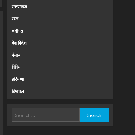
उत्तराखंड
खेल
चंडीगढ़
देश विदेश
पंजाब
विविध
हरियाणा
हिमाचल
Search
for: