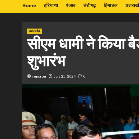
Home
हरियाणा
पंजाब
चंडीगढ़
हिमाचल
उत्तराख
उत्तराखंड
सीएम धामी ने किया ब
शुभारंभ
reporter
July 25, 2024
0