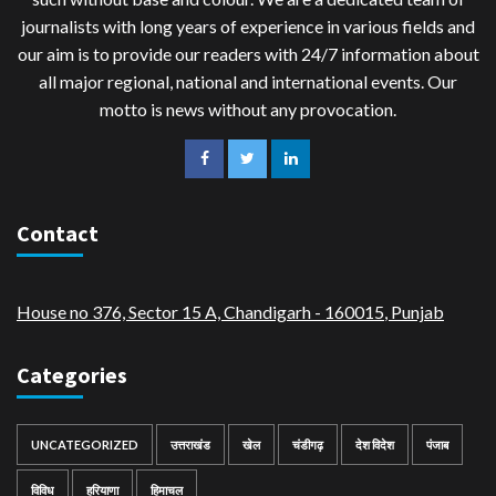
journalists with long years of experience in various fields and
our aim is to provide our readers with 24/7 information about
all major regional, national and international events. Our
motto is news without any provocation.
Contact
House no 376, Sector 15 A, Chandigarh - 160015
,
Punjab
Categories
UNCATEGORIZED
उत्तराखंड
खेल
चंडीगढ़
देश विदेश
पंजाब
विविध
हरियाणा
हिमाचल