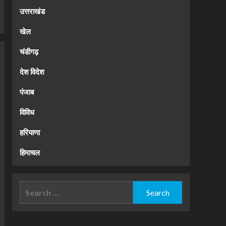
उत्तराखंड
खेल
चंडीगढ़
देश विदेश
पंजाब
विविध
हरियाणा
हिमाचल
Search
for: