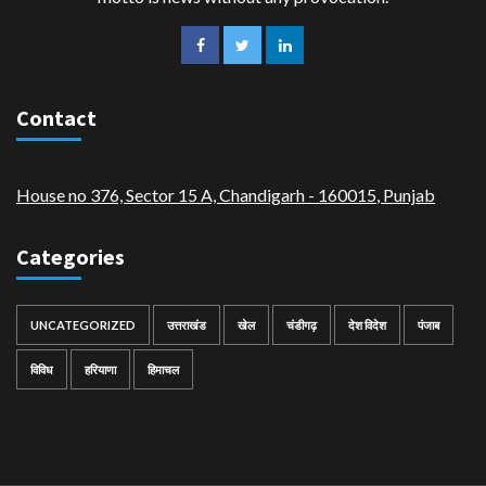
Contact
House no 376, Sector 15 A, Chandigarh - 160015
,
Punjab
Categories
UNCATEGORIZED
उत्तराखंड
खेल
चंडीगढ़
देश विदेश
पंजाब
विविध
हरियाणा
हिमाचल