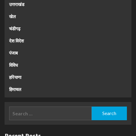
उत्तराखंड
खेल
चंडीगढ़
देश विदेश
पंजाब
विविध
हरियाणा
हिमाचल
Search
for:
Recent Posts