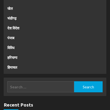
खेल
चंडीगढ़
देश विदेश
पंजाब
विविध
हरियाणा
हिमाचल
Search
for:
Recent Posts