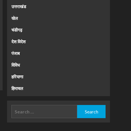
उत्तराखंड
खेल
चंडीगढ़
देश विदेश
पंजाब
विविध
हरियाणा
हिमाचल
Search
for: