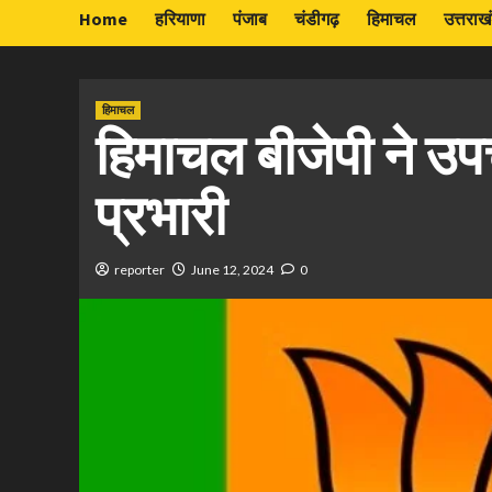
Home
हरियाणा
पंजाब
चंडीगढ़
हिमाचल
उत्तराख
हिमाचल
हिमाचल बीजेपी ने उपच
प्रभारी
reporter
June 12, 2024
0