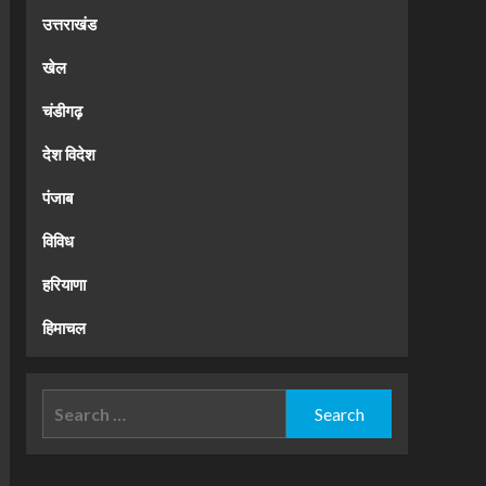
उत्तराखंड
खेल
चंडीगढ़
देश विदेश
पंजाब
विविध
हरियाणा
हिमाचल
Search
for: