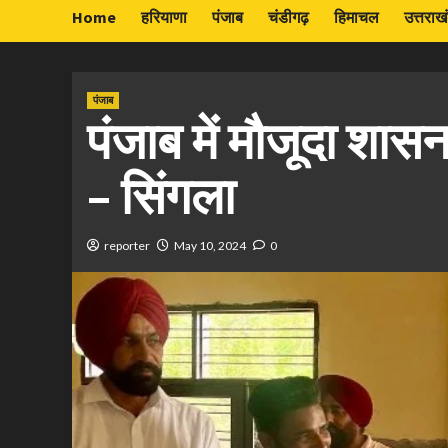
Home
हरियाणा
पंजाब
चंडीगढ़
हिमाचल
उत्तराख
पंजाब
पंजाब में मौजूदा शासन म
– सिंगला
reporter
May 10, 2024
0