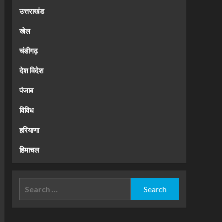
उत्तराखंड
खेल
चंडीगढ़
देश विदेश
पंजाब
विविध
हरियाणा
हिमाचल
Search
for: