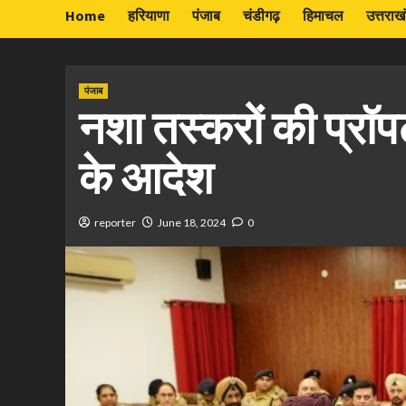
Home
हरियाणा
पंजाब
चंडीगढ़
हिमाचल
उत्तराख
पंजाब
नशा तस्करों की प्रॉपर्
के आदेश
reporter
June 18, 2024
0