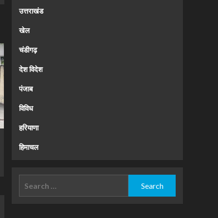
उत्तराखंड
खेल
चंडीगढ़
देश विदेश
पंजाब
विविध
हरियाणा
हिमाचल
Search
for: