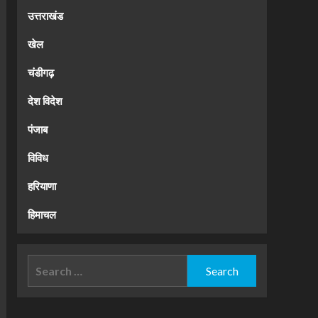
उत्तराखंड
खेल
चंडीगढ़
देश विदेश
पंजाब
विविध
हरियाणा
हिमाचल
Search
for: