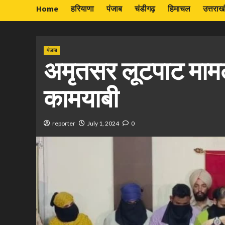
Home
हरियाणा
पंजाब
चंडीगढ़
हिमाचल
उत्तराख
पंजाब
अमृतसर लूटपाट मामले
कामयाबी
reporter
July 1, 2024
0