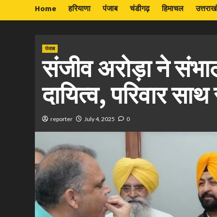
Home
हरियाणा
पंजाब
चंडीगढ़
हिमाचल
उत्तराख
पंजाब
संजीव अरोड़ा ने संभाल
दायित्व, परिवार साथ 
reporter
July 4, 2025
0