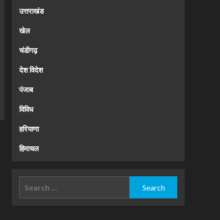
उत्तराखंड
खेल
चंडीगढ़
देश विदेश
पंजाब
विविध
हरियाणा
हिमाचल
Search
for: