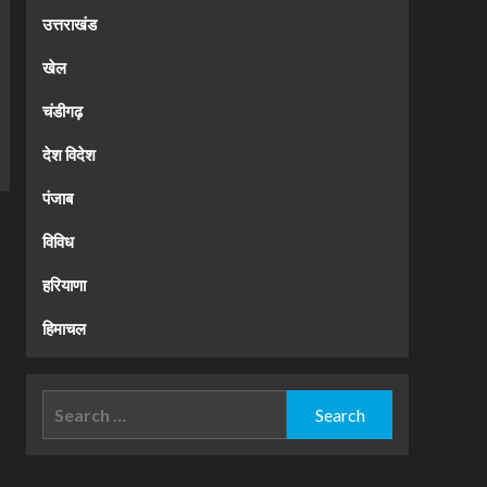
उत्तराखंड
खेल
चंडीगढ़
देश विदेश
पंजाब
विविध
हरियाणा
हिमाचल
Search
for: