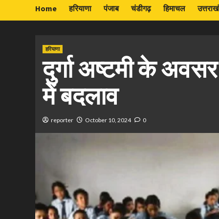
Home
हरियाणा
पंजाब
चंडीगढ़
हिमाचल
उत्तराख
हरियाणा
दुर्गा अष्टमी के अवस
में बदलाव
reporter
October 10, 2024
0