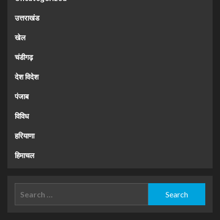
उत्तराखंड
खेल
चंडीगढ़
देश विदेश
पंजाब
विविध
हरियाणा
हिमाचल
Search
for: