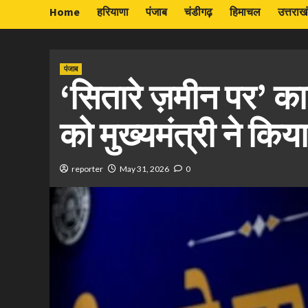
Home
हरियाणा
पंजाब
चंडीगढ़
हिमाचल
उत्तराख
पंजाब
‘सितारे ज़मीन पर’ कार्य
को मुख्यमंत्री ने किय
reporter
May 31, 2026
0