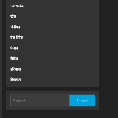
उत्तराखंड
खेल
चंडीगढ़
देश विदेश
पंजाब
विविध
हरियाणा
हिमाचल
Search
for: