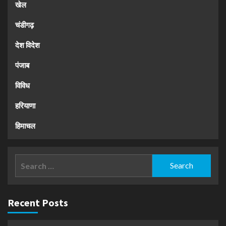
खेल
चंडीगढ़
देश विदेश
पंजाब
विविध
हरियाणा
हिमाचल
Search
for:
Recent Posts