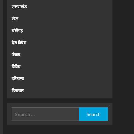
उत्तराखंड
खेल
चंडीगढ़
देश विदेश
पंजाब
विविध
हरियाणा
हिमाचल
Search
for: