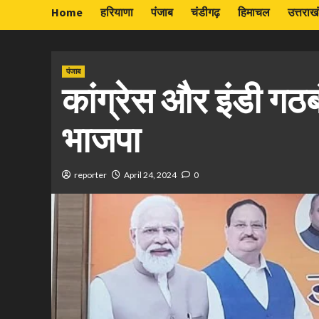
Home
हरियाणा
पंजाब
चंडीगढ़
हिमाचल
उत्तराख
पंजाब
कांग्रेस और इंडी गठ
भाजपा
reporter
April 24, 2024
0