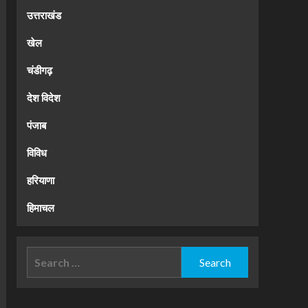
उत्तराखंड
खेल
चंडीगढ़
देश विदेश
पंजाब
विविध
हरियाणा
हिमाचल
Search
for: