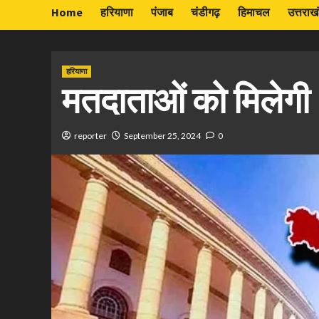
Home
हरियाणा
पंजाब
चंडीगढ़
हिमाचल
उत्तराख
हरियाणा
मतदाताओं को मिलेगी ‘
reporter
September 25, 2024
0