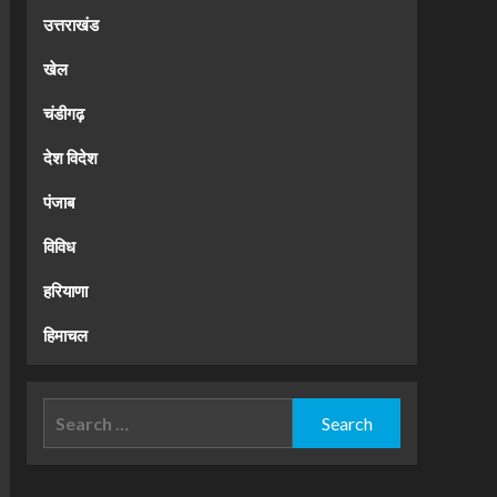
उत्तराखंड
खेल
चंडीगढ़
देश विदेश
पंजाब
विविध
हरियाणा
हिमाचल
Search
for: