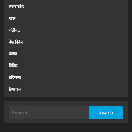
उत्तराखंड
खेल
चंडीगढ़
देश विदेश
पंजाब
विविध
हरियाणा
हिमाचल
Search
for: