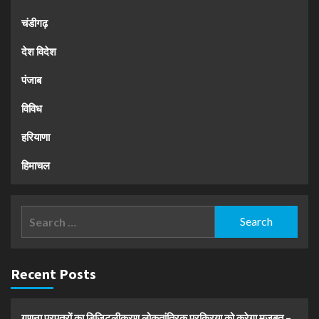
चंडीगढ़
देश विदेश
पंजाब
विविध
हरियाणा
हिमाचल
Search
for:
Recent Posts
गणना प्रपत्रों का डिजिटलीकरण लोकतांत्रिक प्रक्रिया को करेगा मजबूत –