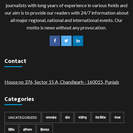
journalists with long years of experience in various fields and
our aim is to provide our readers with 24/7 information about
all major regional, national and international events. Our
motto is news without any provocation.
Contact
House no 376, Sector 15 A, Chandigarh - 160015
,
Punjab
Categories
UNCATEGORIZED
उत्तराखंड
खेल
चंडीगढ़
देश विदेश
पंजाब
विविध
हरियाणा
हिमाचल