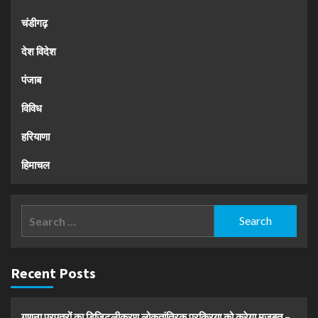
चंडीगढ़
देश विदेश
पंजाब
विविध
हरियाणा
हिमाचल
Search
for:
Recent Posts
गणना प्रपत्रों का डिजिटलीकरण लोकतांत्रिक प्रक्रिया को करेगा मजबूत –