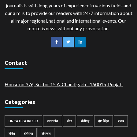
journalists with long years of experience in various fields and
our aim is to provide our readers with 24/7 information about
all major regional, national and international events. Our
motto is news without any provocation.
Contact
House no 376, Sector 15 A, Chandigarh - 160015
,
Punjab
Categories
UNCATEGORIZED
उत्तराखंड
खेल
चंडीगढ़
देश विदेश
पंजाब
विविध
हरियाणा
हिमाचल